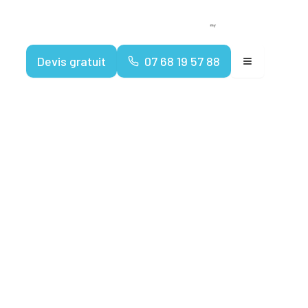
Devenir franchisé
Espace client
Devis gratuit
07 68 19 57 88
nostic
ents 2025