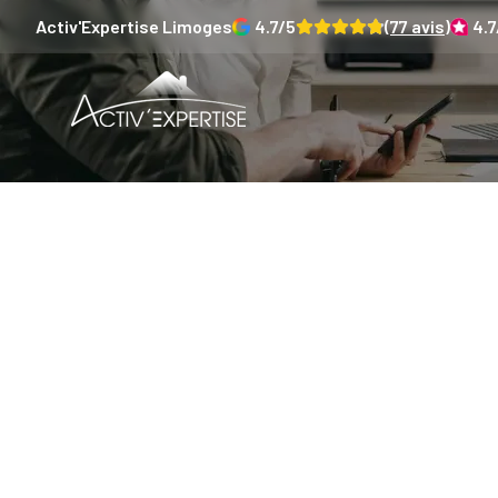
Activ'Expertise
Limoges
4.7
/5
(
77
avis)
4.7
Nouve
immobili