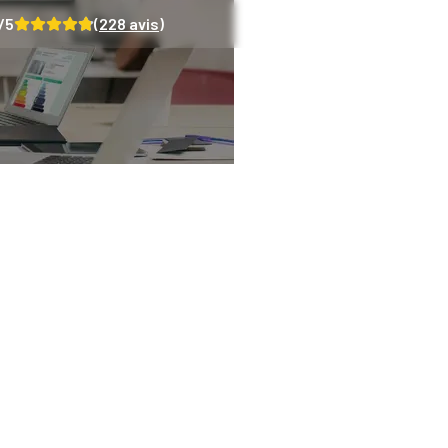
/5
(
228
avis)
lle ère pour le diag
er : les enseignem