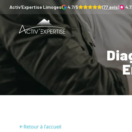
Activ'Expertise
Limoges
4.7
/5
(
77
avis)
4.7
Dia
E
Retour à l'accueil