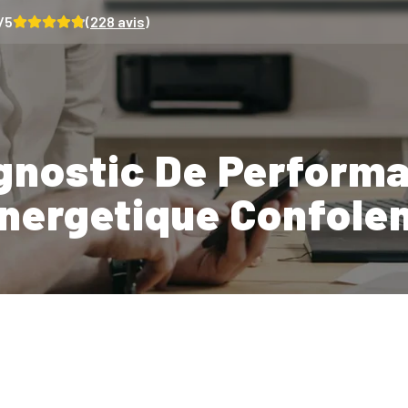
/5
(
228
avis)
gnostic De Perform
nergetique Confole