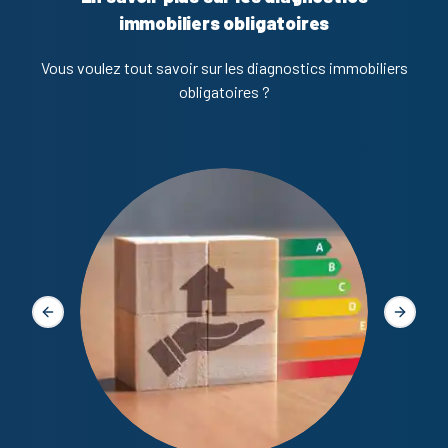
immobiliers obligatoires
Vous voulez tout savoir sur les diagnostics immobiliers
obligatoires ?
Diagno
Slide précédente
Slide s